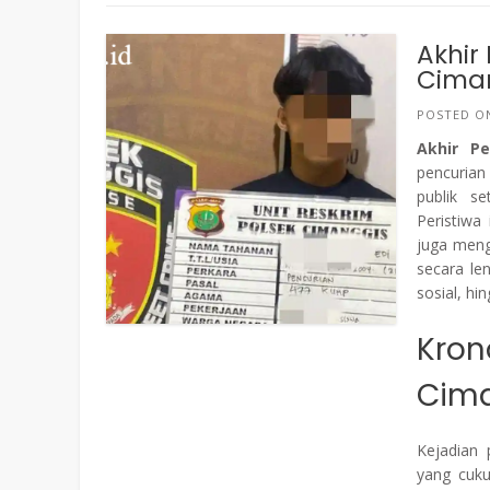
Akhir
Cima
POSTED 
Akhir P
pencurian
publik se
Peristiwa
juga meng
secara le
sosial, hi
Kron
Cima
Kejadian
yang cuku