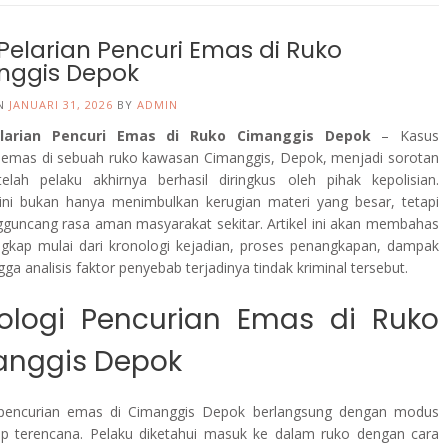
 Pelarian Pencuri Emas di Ruko
nggis Depok
ON
JANUARI 31, 2026
BY
ADMIN
elarian Pencuri Emas di Ruko Cimanggis Depok
– Kasus
 emas di sebuah ruko kawasan Cimanggis, Depok, menjadi sorotan
telah pelaku akhirnya berhasil diringkus oleh pihak kepolisian.
 ini bukan hanya menimbulkan kerugian materi yang besar, tetapi
guncang rasa aman masyarakat sekitar. Artikel ini akan membahas
ngkap mulai dari kronologi kejadian, proses penangkapan, dampak
ngga analisis faktor penyebab terjadinya tindak kriminal tersebut.
ologi Pencurian Emas di Ruko
nggis Depok
 pencurian emas di Cimanggis Depok berlangsung dengan modus
p terencana. Pelaku diketahui masuk ke dalam ruko dengan cara