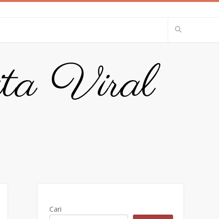
ita Viral
Cari