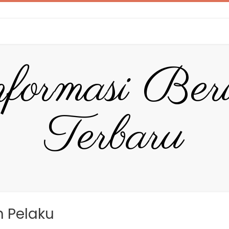
formasi Ber
Terbaru
 Pelaku