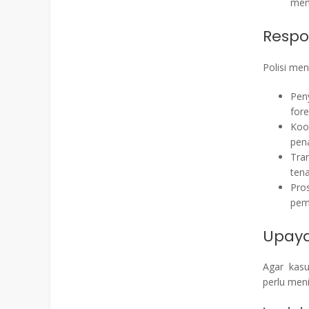
men
Respo
Polisi me
Pen
fore
Koo
pen
Tra
ten
Pro
pem
Upaya
Agar kasu
perlu men