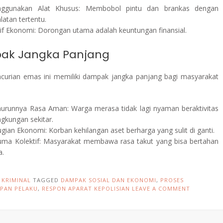
ggunakan Alat Khusus: Membobol pintu dan brankas dengan
latan tertentu.
if Ekonomi: Dorongan utama adalah keuntungan finansial.
ak Jangka Panjang
curian emas ini memiliki dampak jangka panjang bagi masyarakat
urunnya Rasa Aman: Warga merasa tidak lagi nyaman beraktivitas
ingkungan sekitar.
gian Ekonomi: Korban kehilangan aset berharga yang sulit di ganti.
uma Kolektif: Masyarakat membawa rasa takut yang bisa bertahan
a.
N
KRIMINAL
TAGGED
DAMPAK SOSIAL DAN EKONOMI
,
PROSES
PAN PELAKU
,
RESPON APARAT KEPOLISIAN
LEAVE A COMMENT