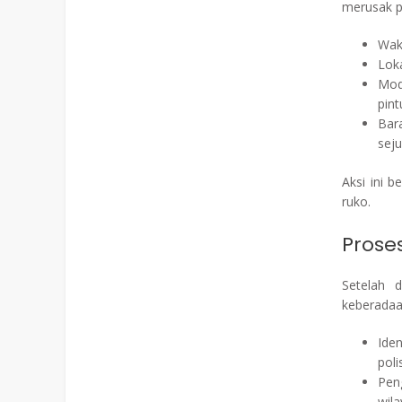
merusak p
Wakt
Lok
Mod
pint
Bar
sej
Aksi ini 
ruko.
Prose
Setelah d
keberadaa
Ide
poli
Pen
wil