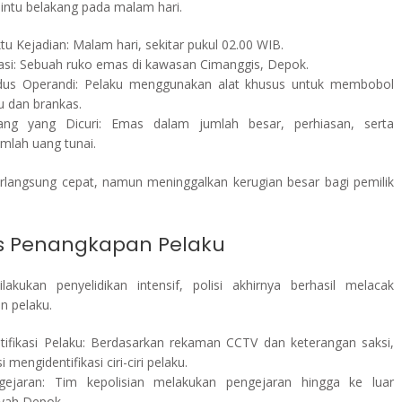
intu belakang pada malam hari.
u Kejadian: Malam hari, sekitar pukul 02.00 WIB.
asi: Sebuah ruko emas di kawasan Cimanggis, Depok.
us Operandi: Pelaku menggunakan alat khusus untuk membobol
u dan brankas.
ang yang Dicuri: Emas dalam jumlah besar, perhiasan, serta
umlah uang tunai.
berlangsung cepat, namun meninggalkan kerugian besar bagi pemilik
s Penangkapan Pelaku
ilakukan penyelidikan intensif, polisi akhirnya berhasil melacak
n pelaku.
ntifikasi Pelaku: Berdasarkan rekaman CCTV dan keterangan saksi,
si mengidentifikasi ciri-ciri pelaku.
gejaran: Tim kepolisian melakukan pengejaran hingga ke luar
ayah Depok.