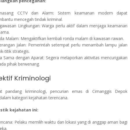
-langkah pencegahan:
asang CCTV dan Alarm: Sistem keamanan modern dapat
bantu mencegah tindak kriminal.
gawasan Lingkungan: Warga perlu aktif dalam menjaga keamanan
sama.
da Malam: Mengaktifkan kembali ronda malam di kawasan rawan.
erangan Jalan: Pemerintah setempat perlu menambah lampu jalan
tik-titik strategis.
ja Sama dengan Aparat: Segera melaporkan aktivitas mencurigakan
ada pihak berwenang.
ktif Kriminologi
ut pandang kriminologi, pencurian emas di Cimanggis Depok
dalam kategori kejahatan terencana.
stik kejahatan ini:
encana: Pelaku memilih waktu dan lokasi yang di anggap aman bagi
eka.