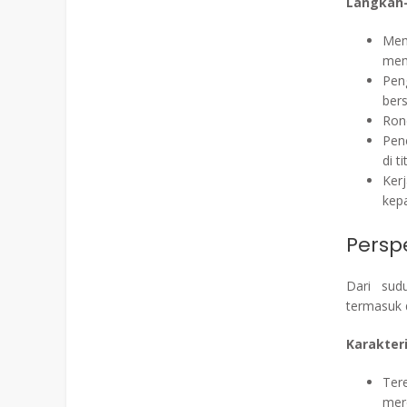
Langkah
Mem
mem
Pen
ber
Ron
Pen
di ti
Ker
kep
Perspe
Dari sud
termasuk 
Karakteri
Ter
mer