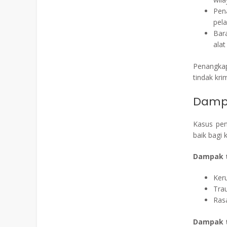
Pen
pela
Bar
ala
Penangka
tindak kr
Dampa
Kasus pe
baik bagi
Dampak t
Ker
Trau
Ras
Dampak 