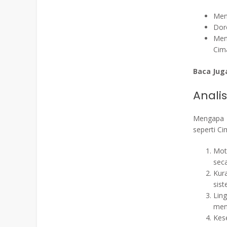
Men
Dor
Men
Cim
Baca Jug
Anali
Mengapa k
seperti C
Mot
seca
Kur
sis
Lin
men
Kes