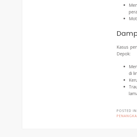
Men
pera
Mot
Damp
Kasus pen
Depok:
Men
di l
Keru
Tra
lam
POSTED I
PENANGKA