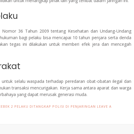
ikan untuk menangkap pihak lain yang terlibat dalam jaringan ini.
laku
ng Nomor 36 Tahun 2009 tentang Kesehatan dan Undang-Undang
ukuman bagi pelaku bisa mencapai 10 tahun penjara serta denda
dakan tegas ini dilakukan untuk memberi efek jera dan mencegah
rakat
untuk selalu waspada terhadap peredaran obat-obatan ilegal dan
ukan transaksi mencurigakan. Kerja sama antara aparat dan warga
rbahaya yang dapat merusak generasi muda.
REBEK 2 PELAKU DITANGKAP POLISI DI PENJARINGAN
LEAVE A