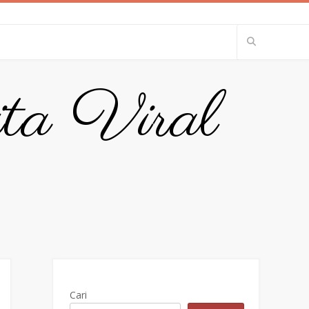
ita Viral
Cari