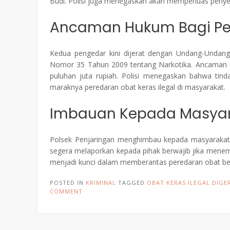
Budi. Polisi juga menegaskan akan memperluas penyelid
Ancaman Hukum Bagi Pe
Kedua pengedar kini dijerat dengan Undang-Unda
Nomor 35 Tahun 2009 tentang Narkotika. Ancaman h
puluhan juta rupiah. Polisi menegaskan bahwa tin
maraknya peredaran obat keras ilegal di masyarakat.
Imbauan Kepada Masya
Polsek Penjaringan menghimbau kepada masyarakat 
segera melaporkan kepada pihak berwajib jika menem
menjadi kunci dalam memberantas peredaran obat be
POSTED IN
KRIMINAL
TAGGED
OBAT KERAS ILEGAL DIGE
COMMENT