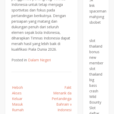
Indonesia untuk tetap menjaga
link
sportivitas dan fokus pada
spaceman
pertandingan berikutnya. Dengan
mahjong
persiapan yang matang dan
sbobet
dukungan penuh dari seluruh
elemen sepak bola Indonesia,
diharapkan Timnas Indonesia dapat
slot
meraih hasil yang lebih baik di
thailand
kualifikasi Piala Dunia 2026.
bonus
new
Posted in
Dalam Negeri
member
slot
thailand
big
Post
bass
Heboh
Fakta
navigation
crash
Akses
Menarik dari
Wild
Keluar
Pertandingan
Bounty
Masuk
Bahrain vs
Slot
Rumah
Indonesia
daftar