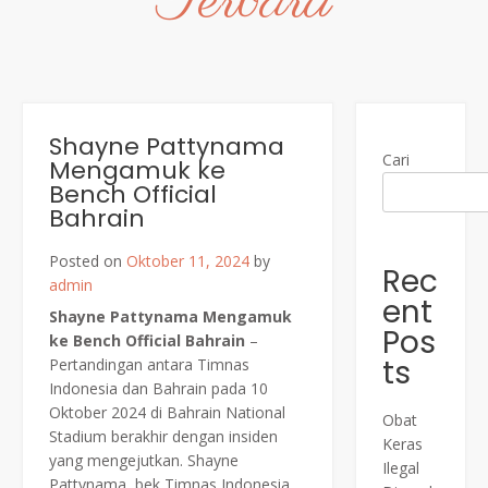
Terbaru
Shayne Pattynama
Cari
Mengamuk ke
Bench Official
Bahrain
Posted on
Oktober 11, 2024
by
Rec
admin
ent
Shayne Pattynama Mengamuk
Pos
ke Bench Official Bahrain
–
ts
Pertandingan antara Timnas
Indonesia dan Bahrain pada 10
Oktober 2024 di Bahrain National
Obat
Stadium berakhir dengan insiden
Keras
yang mengejutkan. Shayne
Ilegal
Pattynama, bek Timnas Indonesia,