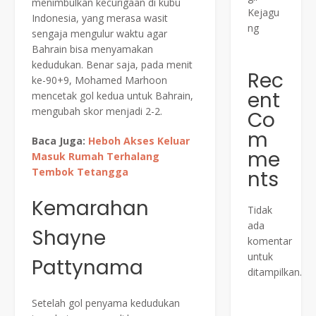
menimbulkan kecurigaan di kubu
Kejagu
Indonesia, yang merasa wasit
ng
sengaja mengulur waktu agar
Bahrain bisa menyamakan
kedudukan. Benar saja, pada menit
Rec
ke-90+9, Mohamed Marhoon
ent
mencetak gol kedua untuk Bahrain,
mengubah skor menjadi 2-2.
Co
m
Baca Juga:
Heboh Akses Keluar
me
Masuk Rumah Terhalang
Tembok Tetangga
nts
Kemarahan
Tidak
ada
Shayne
komentar
untuk
Pattynama
ditampilkan.
Setelah gol penyama kedudukan