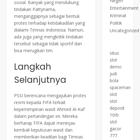
Negeri
sosial. Banyak yang mendukung
Entertainment
tindakan Pattynama,
Kriminal
menganggapnya sebagai bentuk
protes terhadap ketidakadilan yang
Politik
dialami Timnas Indonesia. Namun,
Uncategorized
ada juga yang mengkritik tindakan
tersebut sebagai tidak sportif dan
bisa merugikan tim.
situs
slot
Langkah
demo
judi
Selanjutnya
bola
spaceman
slot
PSSI berencana mengajukan protes
slot
resmi kepada FIFA terkait
deposit
kepemimpinan wasit Ahmed Al-Kaf
10rb
dalam pertandingan ini. Mereka
slot
berharap FIFA dapat meninjau
gacor
kembali keputusan wasit dan
777
memberikan keadilan bagi Timnas