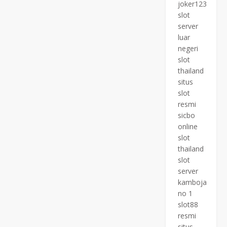
joker123
slot
server
luar
negeri
slot
thailand
situs
slot
resmi
sicbo
online
slot
thailand
slot
server
kamboja
no 1
slot88
resmi
situs