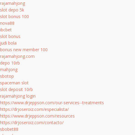
rajamahjong
slot depo 5k
slot bonus 100
nova88
ibcbet
slot bonus
judi bola
bonus new member 100
rajamahjong.com
depo 10rb
mahjong
sbotop
spaceman slot
slot deposit 10rb
rajamahjong login
https://www.drjeppson.com/our-services--treatments
https://drjoseroiz.com/especialista/
https://www.drjeppson.com/resources
https://drjoseroiz.com/contacto/
sbobet88