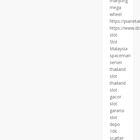
mahjong
mega
wheel
https://pianetar
https://www.d
slot
Slot
Malaysia
spaceman
server
thailand
slot
thailand
slot
gacor
slot
garansi
slot
depo
10k
scatter