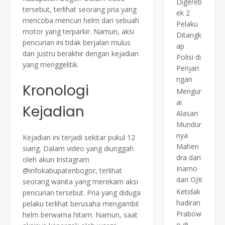
Digereb
tersebut, terlihat seorang pria yang
ek 2
mencoba mencuri helm dari sebuah
Pelaku
motor yang terparkir. Namun, aksi
Ditangk
pencurian ini tidak berjalan mulus
ap
dan justru berakhir dengan kejadian
Polisi di
yang menggelitik.
Penjari
ngan
Kronologi
Mengur
ai
Kejadian
Alasan
Mundur
nya
Kejadian ini terjadi sekitar pukul 12
Mahen
siang. Dalam video yang diunggah
dra dan
oleh akun Instagram
Inarno
@infokabupatenbogor, terlihat
dari OJK
seorang wanita yang merekam aksi
Ketidak
pencurian tersebut. Pria yang diduga
hadiran
pelaku terlihat berusaha mengambil
Prabow
helm berwarna hitam. Namun, saat
o di