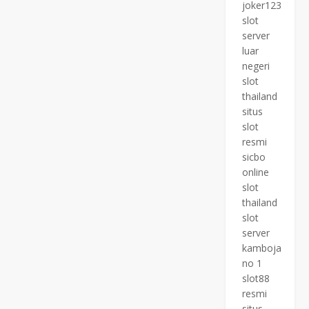
joker123
slot
server
luar
negeri
slot
thailand
situs
slot
resmi
sicbo
online
slot
thailand
slot
server
kamboja
no 1
slot88
resmi
situs