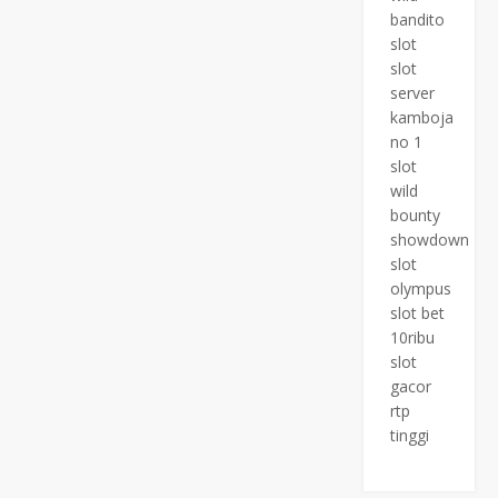
bandito
slot
slot
server
kamboja
no 1
slot
wild
bounty
showdown
slot
olympus
slot bet
10ribu
slot
gacor
rtp
tinggi