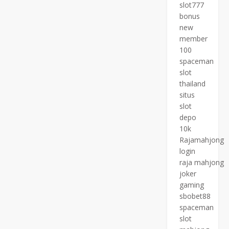
slot777
bonus
new
member
100
spaceman
slot
thailand
situs
slot
depo
10k
Rajamahjong
login
raja mahjong
joker
gaming
sbobet88
spaceman
slot