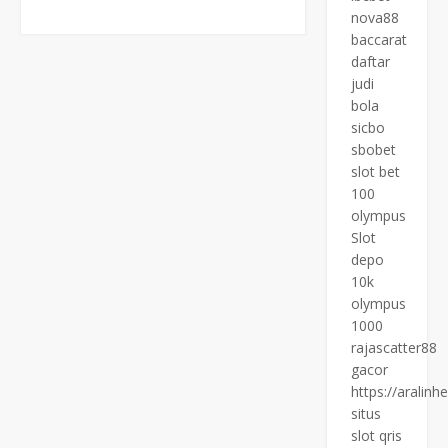
nova88
baccarat
daftar
judi
bola
sicbo
sbobet
slot bet
100
olympus
Slot
depo
10k
olympus
1000
rajascatter88
gacor
https://aralinh
situs
slot qris