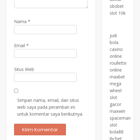
sbobet
slot 10k
Nama
*
judi
bola
Email
*
casino
online
roullette
Situs Web
online
maxbet
mega
wheel
slot
Simpan nama, email, dan situs
gacor
web saya pada peramban ini
maxwin
untuk komentar saya berikutnya.
spaceman
slot
bola88
ibcbet