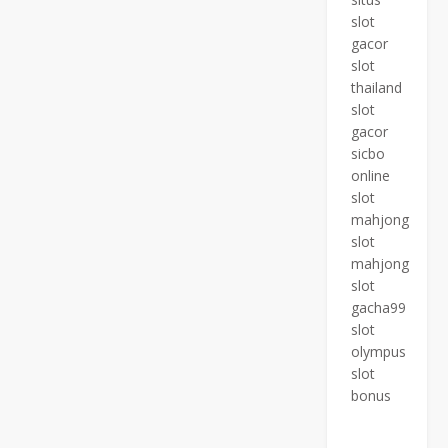
slot
gacor
slot
thailand
slot
gacor
sicbo
online
slot
mahjong
slot
mahjong
slot
gacha99
slot
olympus
slot
bonus