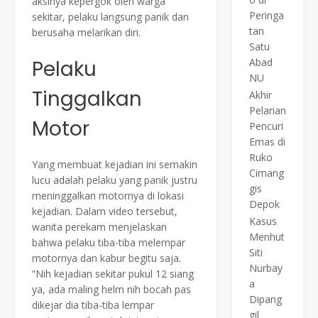
aksinya kepergok oleh warga
Peringa
sekitar, pelaku langsung panik dan
tan
berusaha melarikan diri.
Satu
Pelaku
Abad
NU
Tinggalkan
Akhir
Pelarian
Motor
Pencuri
Emas di
Ruko
Yang membuat kejadian ini semakin
Cimang
lucu adalah pelaku yang panik justru
gis
meninggalkan motornya di lokasi
Depok
kejadian. Dalam video tersebut,
Kasus
wanita perekam menjelaskan
Menhut
bahwa pelaku tiba-tiba melempar
Siti
motornya dan kabur begitu saja.
Nurbay
“Nih kejadian sekitar pukul 12 siang
a
ya, ada maling helm nih bocah pas
Dipang
dikejar dia tiba-tiba lempar
gil