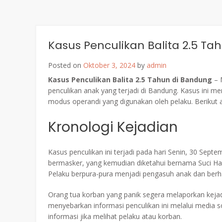
Kasus Penculikan Balita 2.5 T
Posted on
Oktober 3, 2024
by
admin
Kasus Penculikan Balita 2.5 Tahun di Bandung
– M
penculikan anak yang terjadi di Bandung. Kasus ini men
modus operandi yang digunakan oleh pelaku. Berikut 
Kronologi Kejadian
Kasus penculikan ini terjadi pada hari Senin, 30 Sep
bermasker, yang kemudian diketahui bernama Suci Harti
Pelaku berpura-pura menjadi pengasuh anak dan berha
Orang tua korban yang panik segera melaporkan kejadia
menyebarkan informasi penculikan ini melalui media
informasi jika melihat pelaku atau korban.