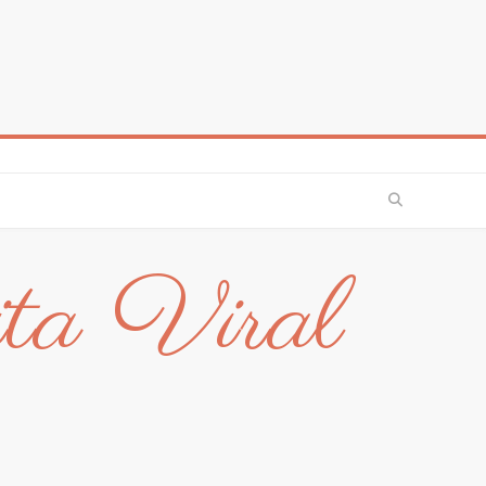
ita Viral