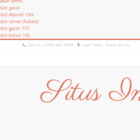
akun demo
slot gacor
slot deposit 10rb
slot server thailand
slot gacor 777
slot bonus 100
Skip
Call Us: +2782 444 YEAH
Cape Town, South Africa
to
content
Situs In