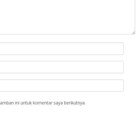
amban ini untuk komentar saya berikutnya.