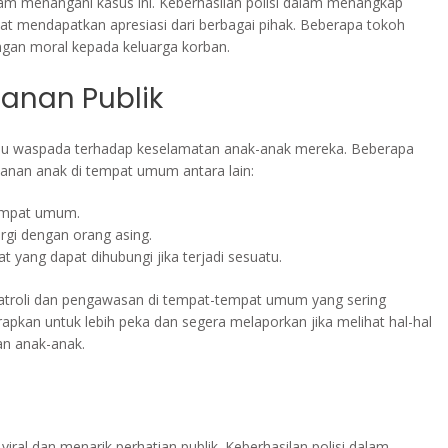
alam menangani kasus ini. Keberhasilan polisi dalam menangkap
t mendapatkan apresiasi dari berbagai pihak. Beberapa tokoh
ngan moral kepada keluarga korban.
nan Publik
elalu waspada terhadap keselamatan anak-anak mereka. Beberapa
anan anak di tempat umum antara lain:
tempat umum.
rgi dengan orang asing.
 yang dapat dihubungi jika terjadi sesuatu.
patroli dan pengawasan di tempat-tempat umum yang sering
arapkan untuk lebih peka dan segera melaporkan jika melihat hal-hal
n anak-anak.
iral dan menarik perhatian publik. Keberhasilan polisi dalam