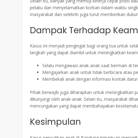
Selain itu, banyak yang memuji kinerja cepat polisi d
pelaku dan menyelamatkan korban dalam waktu singka
masyarakat dan selebriti juga turut memberikan duku
Dampak Terhadap Keama
Kasus ini menjadi pengingat bagi orang tua untuk s
langkah yang dapat diambil untuk meningkatkan keam
Selalu mengawasi anak-anak saat bermain di 
Mengajarkan anak untuk tidak berbicara atau pe
Membekali anak dengan informasi kontak darurat
Pihak berwajib juga diharapkan untuk meningkatkan 
dikunjungi oleh anak-anak. Selain itu, masyarakat dih
mencurigakan yang dapat membahayakan keselamata
Kesimpulan
Kasus penculikan anak di Bandung minggu ini menjadi v