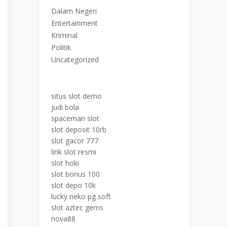
Dalam Negeri
Entertainment
Kriminal
Politik
Uncategorized
situs slot demo
judi bola
spaceman slot
slot deposit 10rb
slot gacor 777
link slot resmi
slot hoki
slot bonus 100
slot depo 10k
lucky neko pg soft
slot aztec gems
nova88