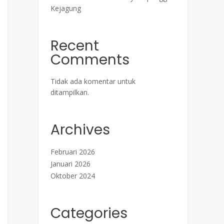
Kejagung
Recent
Comments
Tidak ada komentar untuk
ditampilkan.
Archives
Februari 2026
Januari 2026
Oktober 2024
Categories