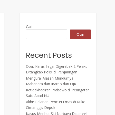
Cari
Cari
Recent Posts
Obat Keras Ilegal Digerebek 2 Pelaku
Ditangkap Polisi di Penjaringan
Mengurai Alasan Mundurnya
Mahendra dan Inarno dari OJK
Ketidakhadiran Prabowo di Peringatan
Satu Abad NU
Akhir Pelarian Pencuri Emas di Ruko
Cimanggis Depok
Kasus Menhut Siti Nurbaya Dipanggil