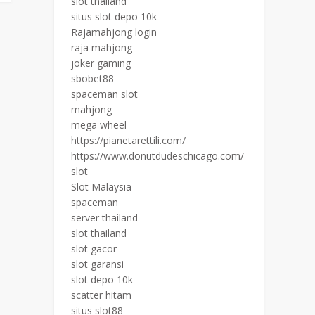
slot thailand
situs slot depo 10k
Rajamahjong login
raja mahjong
joker gaming
sbobet88
spaceman slot
mahjong
mega wheel
https://pianetarettili.com/
https://www.donutdudeschicago.com/
slot
Slot Malaysia
spaceman
server thailand
slot thailand
slot gacor
slot garansi
slot depo 10k
scatter hitam
situs slot88