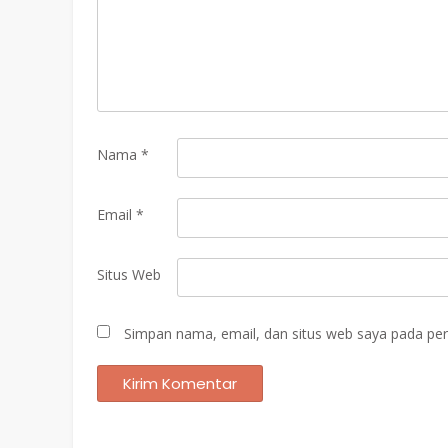
Nama
*
Email
*
Situs Web
Simpan nama, email, dan situs web saya pada per