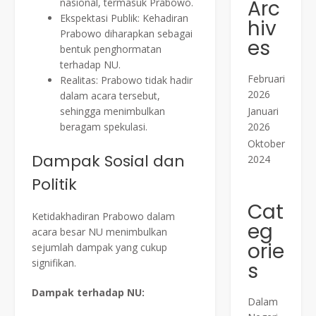
Arc
nasional, termasuk Prabowo.
Ekspektasi Publik: Kehadiran
hiv
Prabowo diharapkan sebagai
es
bentuk penghormatan
terhadap NU.
Februari
Realitas: Prabowo tidak hadir
2026
dalam acara tersebut,
sehingga menimbulkan
Januari
beragam spekulasi.
2026
Oktober
Dampak Sosial dan
2024
Politik
Cat
Ketidakhadiran Prabowo dalam
eg
acara besar NU menimbulkan
orie
sejumlah dampak yang cukup
signifikan.
s
Dampak terhadap NU:
Dalam