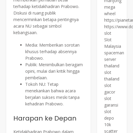
mahjong
terhadap ketidakhadiran Prabowo.
mega
Diskusi di ruang publik
wheel
mencerminkan betapa pentingnya
https://pianetar
acara NU sebagai simbol
https://www.d
kebangsaan.
slot
Slot
Media: Memberikan sorotan
Malaysia
khusus terhadap absennya
spaceman
Prabowo.
server
Publik: Menimbulkan beragam
thailand
opini, mulai dari kritik hingga
slot
pembelaan.
thailand
Tokoh NU: Tetap
slot
menekankan bahwa acara
gacor
berjalan sukses meski tanpa
slot
kehadiran Prabowo.
garansi
slot
Harapan ke Depan
depo
10k
scatter
Ketidakhadiran Prabowo dalam