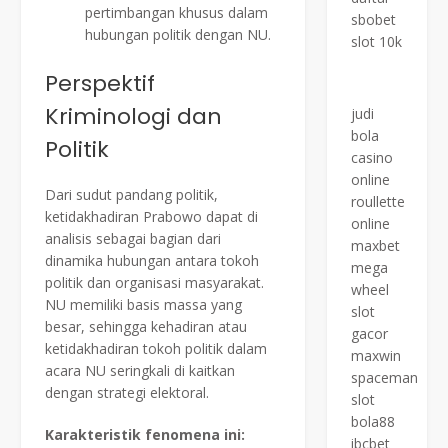
pertimbangan khusus dalam
sbobet
hubungan politik dengan NU.
slot 10k
Perspektif
Kriminologi dan
judi
bola
Politik
casino
online
Dari sudut pandang politik,
roullette
ketidakhadiran Prabowo dapat di
online
analisis sebagai bagian dari
maxbet
dinamika hubungan antara tokoh
mega
politik dan organisasi masyarakat.
wheel
NU memiliki basis massa yang
slot
besar, sehingga kehadiran atau
gacor
ketidakhadiran tokoh politik dalam
maxwin
acara NU seringkali di kaitkan
spaceman
dengan strategi elektoral.
slot
bola88
Karakteristik fenomena ini:
ibcbet