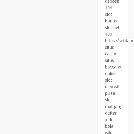
deposit
10rb
slot
bonus
slot bet
100
https://setdapr
situs
casino
situs
baccarat
online
slot
deposit
pulsa
slot
mahjong
daftar
judi
bola
wild