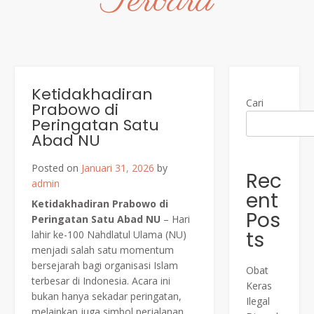
Terbaru
Ketidakhadiran
Cari
Prabowo di
Peringatan Satu
Abad NU
Posted on
Januari 31, 2026
by
Rec
admin
ent
Ketidakhadiran Prabowo di
Pos
Peringatan Satu Abad NU
– Hari
ts
lahir ke-100 Nahdlatul Ulama (NU)
menjadi salah satu momentum
bersejarah bagi organisasi Islam
Obat
terbesar di Indonesia. Acara ini
Keras
bukan hanya sekadar peringatan,
Ilegal
melainkan juga simbol perjalanan