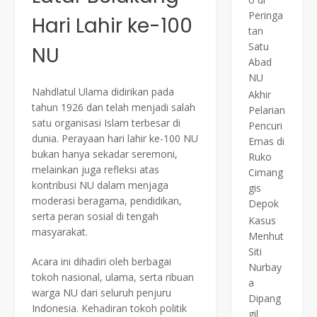
Peringa
Hari Lahir ke-100
tan
Satu
NU
Abad
NU
Nahdlatul Ulama didirikan pada
Akhir
tahun 1926 dan telah menjadi salah
Pelarian
satu organisasi Islam terbesar di
Pencuri
dunia. Perayaan hari lahir ke-100 NU
Emas di
bukan hanya sekadar seremoni,
Ruko
melainkan juga refleksi atas
Cimang
kontribusi NU dalam menjaga
gis
moderasi beragama, pendidikan,
Depok
serta peran sosial di tengah
Kasus
masyarakat.
Menhut
Siti
Acara ini dihadiri oleh berbagai
Nurbay
tokoh nasional, ulama, serta ribuan
a
warga NU dari seluruh penjuru
Dipang
Indonesia. Kehadiran tokoh politik
gil